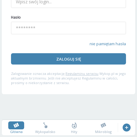
Hasło
nie pamiętam hasła
ZALOGUJ SIĘ
Zalogowanie oznacza akceptację
Regulaminu serwisu
Wykop.pl w jego
aktualnym brzmieniu. Jeśli nie akceptujesz Regulaminu w całości,
prosimy o niekorzystanie z serwisu.
Główna
Wykopalisko
Hity
Mikroblog