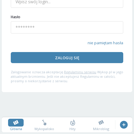
Hasło
nie pamiętam hasła
ZALOGUJ SIĘ
Zalogowanie oznacza akceptację
Regulaminu serwisu
Wykop.pl w jego
aktualnym brzmieniu. Jeśli nie akceptujesz Regulaminu w całości,
prosimy o niekorzystanie z serwisu.
Główna
Wykopalisko
Hity
Mikroblog