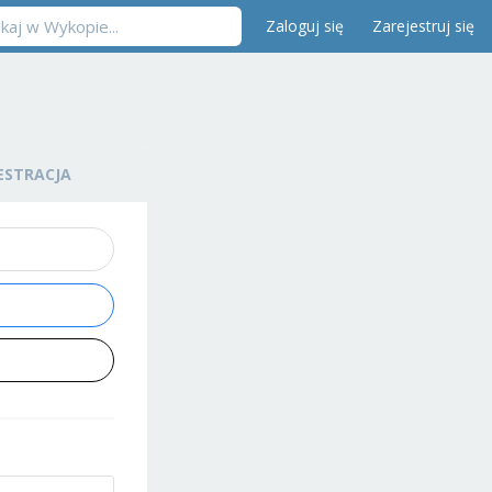
Zaloguj się
Zarejestruj się
ESTRACJA