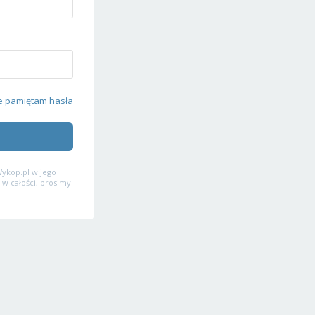
e pamiętam hasła
ykop.pl w jego
 w całości, prosimy