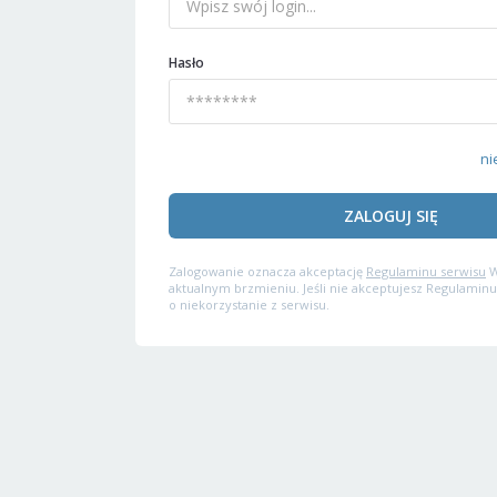
Hasło
ni
ZALOGUJ SIĘ
Zalogowanie oznacza akceptację
Regulaminu serwisu
W
aktualnym brzmieniu. Jeśli nie akceptujesz Regulaminu
o niekorzystanie z serwisu.