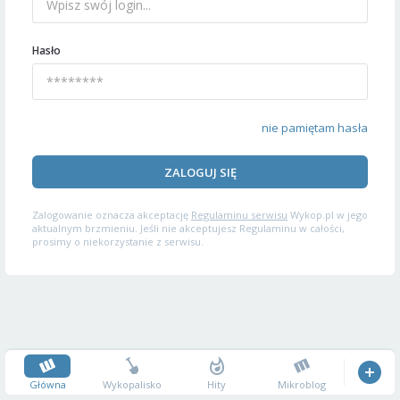
Hasło
nie pamiętam hasła
ZALOGUJ SIĘ
Zalogowanie oznacza akceptację
Regulaminu serwisu
Wykop.pl w jego
aktualnym brzmieniu. Jeśli nie akceptujesz Regulaminu w całości,
prosimy o niekorzystanie z serwisu.
Główna
Wykopalisko
Hity
Mikroblog