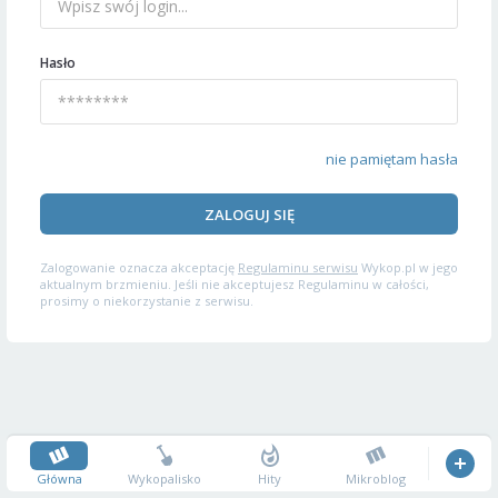
Hasło
nie pamiętam hasła
ZALOGUJ SIĘ
Zalogowanie oznacza akceptację
Regulaminu serwisu
Wykop.pl w jego
aktualnym brzmieniu. Jeśli nie akceptujesz Regulaminu w całości,
prosimy o niekorzystanie z serwisu.
Główna
Wykopalisko
Hity
Mikroblog