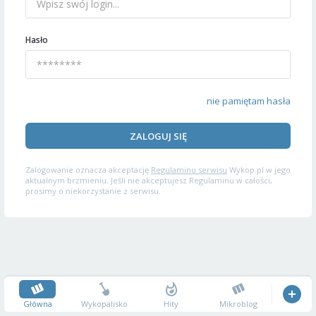
Hasło
nie pamiętam hasła
ZALOGUJ SIĘ
Zalogowanie oznacza akceptację
Regulaminu serwisu
Wykop.pl w jego
aktualnym brzmieniu. Jeśli nie akceptujesz Regulaminu w całości,
prosimy o niekorzystanie z serwisu.
Główna
Wykopalisko
Hity
Mikroblog