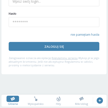
Hasło
nie pamiętam hasła
ZALOGUJ SIĘ
Zalogowanie oznacza akceptację
Regulaminu serwisu
Wykop.pl w jego
aktualnym brzmieniu. Jeśli nie akceptujesz Regulaminu w całości,
prosimy o niekorzystanie z serwisu.
Główna
Wykopalisko
Hity
Mikroblog