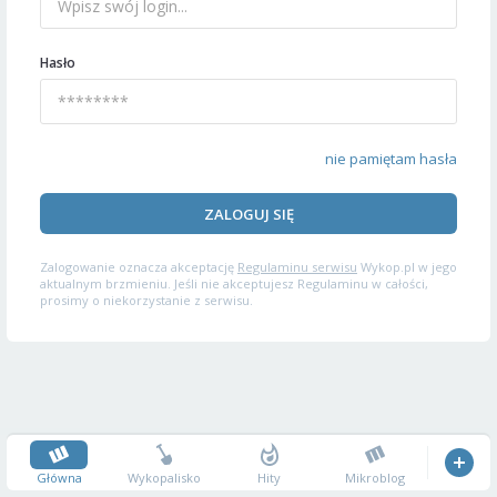
Hasło
nie pamiętam hasła
ZALOGUJ SIĘ
Zalogowanie oznacza akceptację
Regulaminu serwisu
Wykop.pl w jego
aktualnym brzmieniu. Jeśli nie akceptujesz Regulaminu w całości,
prosimy o niekorzystanie z serwisu.
Główna
Wykopalisko
Hity
Mikroblog