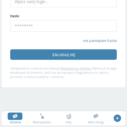
Hasło
nie pamiętam hasła
ZALOGUJ SIĘ
Zalogowanie oznacza akceptację
Regulaminu serwisu
Wykop.pl w jego
aktualnym brzmieniu. Jeśli nie akceptujesz Regulaminu w całości,
prosimy o niekorzystanie z serwisu.
Główna
Wykopalisko
Hity
Mikroblog