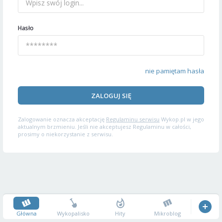
Hasło
nie pamiętam hasła
ZALOGUJ SIĘ
Zalogowanie oznacza akceptację
Regulaminu serwisu
Wykop.pl w jego
aktualnym brzmieniu. Jeśli nie akceptujesz Regulaminu w całości,
prosimy o niekorzystanie z serwisu.
Główna
Wykopalisko
Hity
Mikroblog