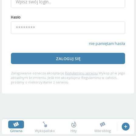
Hasło
nie pamiętam hasła
ZALOGUJ SIĘ
Zalogowanie oznacza akceptację
Regulaminu serwisu
Wykop.pl w jego
aktualnym brzmieniu. Jeśli nie akceptujesz Regulaminu w całości,
prosimy o niekorzystanie z serwisu.
Główna
Wykopalisko
Hity
Mikroblog