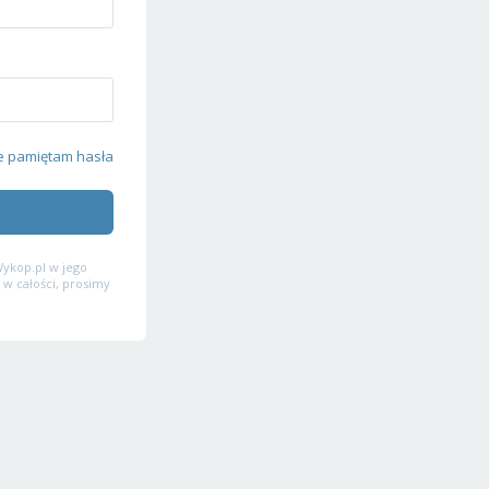
e pamiętam hasła
ykop.pl w jego
 w całości, prosimy