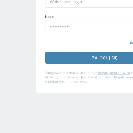
Hasło
ni
ZALOGUJ SIĘ
Zalogowanie oznacza akceptację
Regulaminu serwisu
W
aktualnym brzmieniu. Jeśli nie akceptujesz Regulaminu
o niekorzystanie z serwisu.