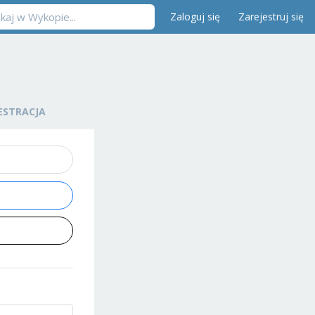
Zaloguj się
Zarejestruj się
ESTRACJA