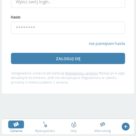
Hasło
nie pamiętam hasła
ZALOGUJ SIĘ
Zalogowanie oznacza akceptację
Regulaminu serwisu
Wykop.pl w jego
aktualnym brzmieniu. Jeśli nie akceptujesz Regulaminu w całości,
prosimy o niekorzystanie z serwisu.
Główna
Wykopalisko
Hity
Mikroblog