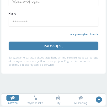
Hasło
nie pamiętam hasła
ZALOGUJ SIĘ
Zalogowanie oznacza akceptację
Regulaminu serwisu
Wykop.pl w jego
aktualnym brzmieniu. Jeśli nie akceptujesz Regulaminu w całości,
prosimy o niekorzystanie z serwisu.
Główna
Wykopalisko
Hity
Mikroblog