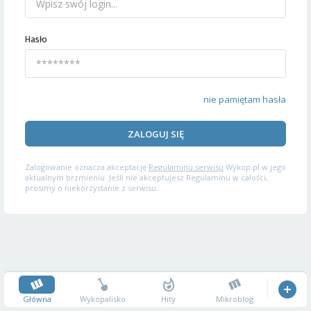
Hasło
nie pamiętam hasła
ZALOGUJ SIĘ
Zalogowanie oznacza akceptację
Regulaminu serwisu
Wykop.pl w jego
aktualnym brzmieniu. Jeśli nie akceptujesz Regulaminu w całości,
prosimy o niekorzystanie z serwisu.
Główna
Wykopalisko
Hity
Mikroblog