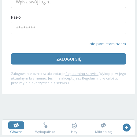
Hasło
nie pamiętam hasła
ZALOGUJ SIĘ
Zalogowanie oznacza akceptację
Regulaminu serwisu
Wykop.pl w jego
aktualnym brzmieniu. Jeśli nie akceptujesz Regulaminu w całości,
prosimy o niekorzystanie z serwisu.
Główna
Wykopalisko
Hity
Mikroblog