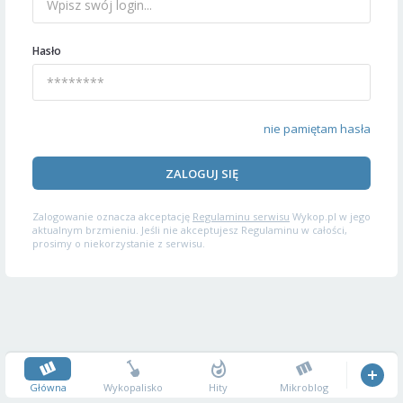
Hasło
nie pamiętam hasła
ZALOGUJ SIĘ
Zalogowanie oznacza akceptację
Regulaminu serwisu
Wykop.pl w jego
aktualnym brzmieniu. Jeśli nie akceptujesz Regulaminu w całości,
prosimy o niekorzystanie z serwisu.
Główna
Wykopalisko
Hity
Mikroblog