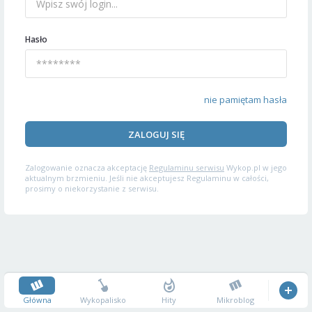
Hasło
nie pamiętam hasła
ZALOGUJ SIĘ
Zalogowanie oznacza akceptację
Regulaminu serwisu
Wykop.pl w jego
aktualnym brzmieniu. Jeśli nie akceptujesz Regulaminu w całości,
prosimy o niekorzystanie z serwisu.
Główna
Wykopalisko
Hity
Mikroblog