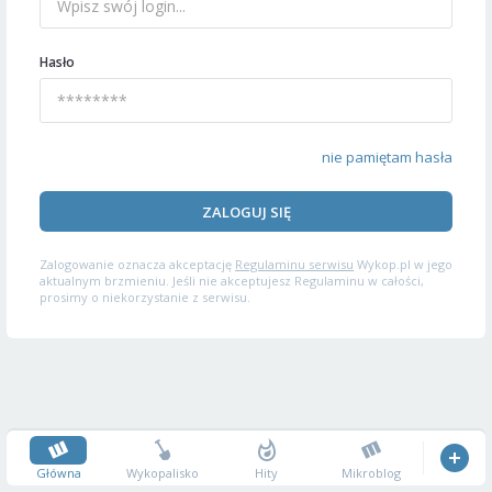
Hasło
nie pamiętam hasła
ZALOGUJ SIĘ
Zalogowanie oznacza akceptację
Regulaminu serwisu
Wykop.pl w jego
aktualnym brzmieniu. Jeśli nie akceptujesz Regulaminu w całości,
prosimy o niekorzystanie z serwisu.
Główna
Wykopalisko
Hity
Mikroblog