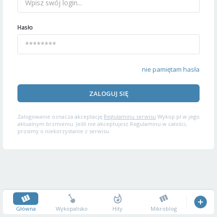
Hasło
nie pamiętam hasła
ZALOGUJ SIĘ
Zalogowanie oznacza akceptację
Regulaminu serwisu
Wykop.pl w jego
aktualnym brzmieniu. Jeśli nie akceptujesz Regulaminu w całości,
prosimy o niekorzystanie z serwisu.
Główna
Wykopalisko
Hity
Mikroblog