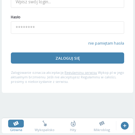
Hasło
nie pamiętam hasła
ZALOGUJ SIĘ
Zalogowanie oznacza akceptację
Regulaminu serwisu
Wykop.pl w jego
aktualnym brzmieniu. Jeśli nie akceptujesz Regulaminu w całości,
prosimy o niekorzystanie z serwisu.
Główna
Wykopalisko
Hity
Mikroblog