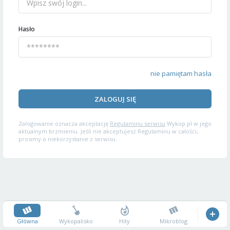
Hasło
nie pamiętam hasła
ZALOGUJ SIĘ
Zalogowanie oznacza akceptację
Regulaminu serwisu
Wykop.pl w jego
aktualnym brzmieniu. Jeśli nie akceptujesz Regulaminu w całości,
prosimy o niekorzystanie z serwisu.
Główna
Wykopalisko
Hity
Mikroblog