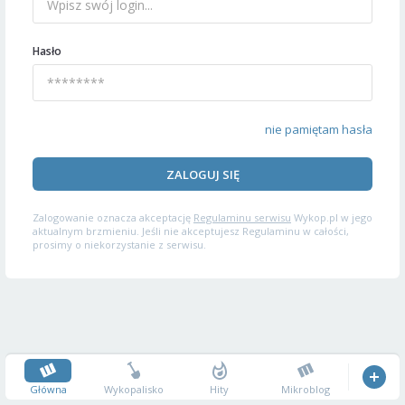
Hasło
nie pamiętam hasła
ZALOGUJ SIĘ
Zalogowanie oznacza akceptację
Regulaminu serwisu
Wykop.pl w jego
aktualnym brzmieniu. Jeśli nie akceptujesz Regulaminu w całości,
prosimy o niekorzystanie z serwisu.
Główna
Wykopalisko
Hity
Mikroblog