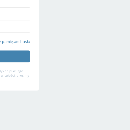
e pamiętam hasła
ykop.pl w jego
 w całości, prosimy