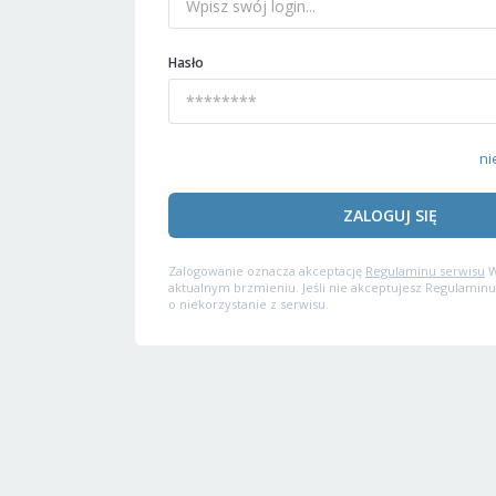
Hasło
ni
ZALOGUJ SIĘ
Zalogowanie oznacza akceptację
Regulaminu serwisu
W
aktualnym brzmieniu. Jeśli nie akceptujesz Regulaminu
o niekorzystanie z serwisu.