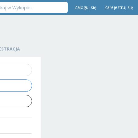
Zaloguj się
Zarejestruj się
ESTRACJA