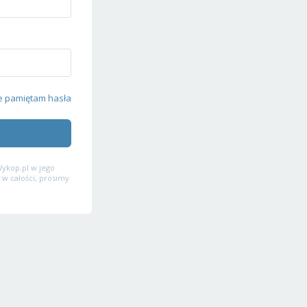
e pamiętam hasła
ykop.pl w jego
 w całości, prosimy