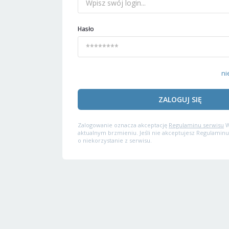
Hasło
ni
ZALOGUJ SIĘ
Zalogowanie oznacza akceptację
Regulaminu serwisu
W
aktualnym brzmieniu. Jeśli nie akceptujesz Regulaminu
o niekorzystanie z serwisu.