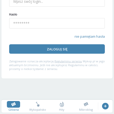
Hasło
nie pamiętam hasła
ZALOGUJ SIĘ
Zalogowanie oznacza akceptację
Regulaminu serwisu
Wykop.pl w jego
aktualnym brzmieniu. Jeśli nie akceptujesz Regulaminu w całości,
prosimy o niekorzystanie z serwisu.
Główna
Wykopalisko
Hity
Mikroblog