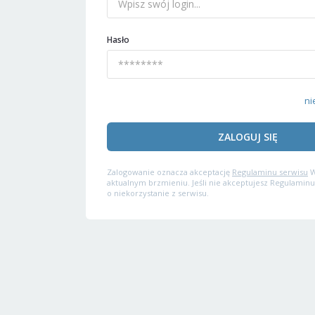
Hasło
ni
ZALOGUJ SIĘ
Zalogowanie oznacza akceptację
Regulaminu serwisu
W
aktualnym brzmieniu. Jeśli nie akceptujesz Regulaminu
o niekorzystanie z serwisu.