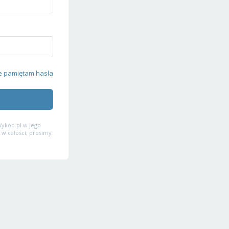
e pamiętam hasła
ykop.pl w jego
 w całości, prosimy