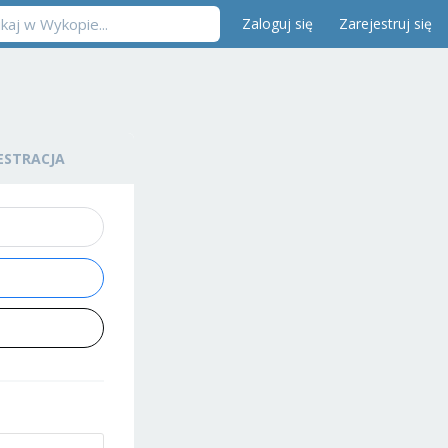
Zaloguj się
Zarejestruj się
ESTRACJA