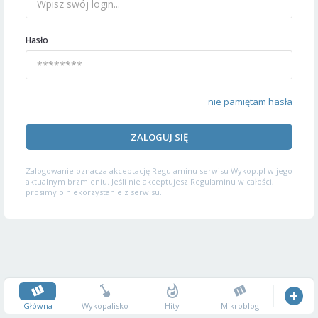
Hasło
nie pamiętam hasła
ZALOGUJ SIĘ
Zalogowanie oznacza akceptację
Regulaminu serwisu
Wykop.pl w jego
aktualnym brzmieniu. Jeśli nie akceptujesz Regulaminu w całości,
prosimy o niekorzystanie z serwisu.
Główna
Wykopalisko
Hity
Mikroblog