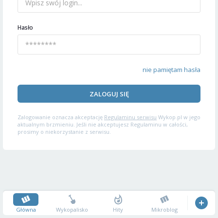
Hasło
nie pamiętam hasła
ZALOGUJ SIĘ
Zalogowanie oznacza akceptację
Regulaminu serwisu
Wykop.pl w jego
aktualnym brzmieniu. Jeśli nie akceptujesz Regulaminu w całości,
prosimy o niekorzystanie z serwisu.
Główna
Wykopalisko
Hity
Mikroblog