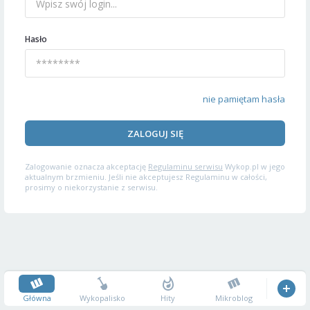
Hasło
nie pamiętam hasła
ZALOGUJ SIĘ
Zalogowanie oznacza akceptację
Regulaminu serwisu
Wykop.pl w jego
aktualnym brzmieniu. Jeśli nie akceptujesz Regulaminu w całości,
prosimy o niekorzystanie z serwisu.
Główna
Wykopalisko
Hity
Mikroblog