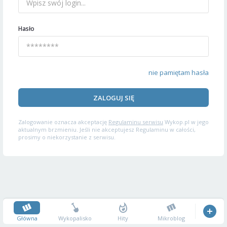
Hasło
nie pamiętam hasła
ZALOGUJ SIĘ
Zalogowanie oznacza akceptację
Regulaminu serwisu
Wykop.pl w jego
aktualnym brzmieniu. Jeśli nie akceptujesz Regulaminu w całości,
prosimy o niekorzystanie z serwisu.
Główna
Wykopalisko
Hity
Mikroblog