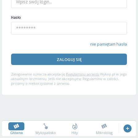
Hasło
nie pamiętam hasła
ZALOGUJ SIĘ
Zalogowanie oznacza akceptację
Regulaminu serwisu
Wykop.pl w jego
aktualnym brzmieniu. Jeśli nie akceptujesz Regulaminu w całości,
prosimy o niekorzystanie z serwisu.
Główna
Wykopalisko
Hity
Mikroblog