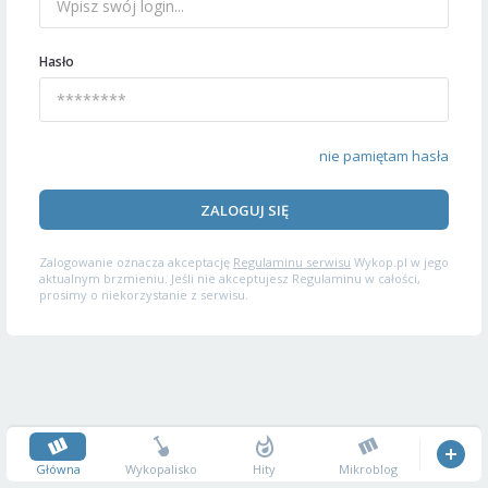
Hasło
nie pamiętam hasła
ZALOGUJ SIĘ
Zalogowanie oznacza akceptację
Regulaminu serwisu
Wykop.pl w jego
aktualnym brzmieniu. Jeśli nie akceptujesz Regulaminu w całości,
prosimy o niekorzystanie z serwisu.
Główna
Wykopalisko
Hity
Mikroblog