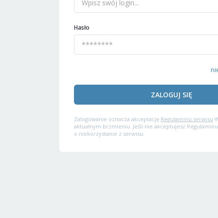
Hasło
ni
ZALOGUJ SIĘ
Zalogowanie oznacza akceptację
Regulaminu serwisu
W
aktualnym brzmieniu. Jeśli nie akceptujesz Regulaminu
o niekorzystanie z serwisu.