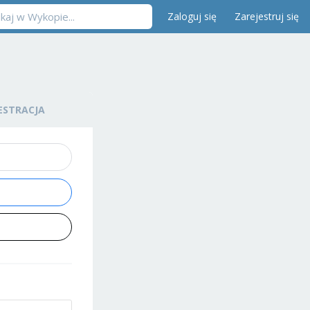
Zaloguj się
Zarejestruj się
ESTRACJA