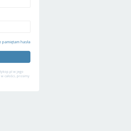
e pamiętam hasła
ykop.pl w jego
 w całości, prosimy