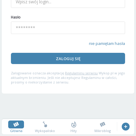
Hasło
nie pamiętam hasła
ZALOGUJ SIĘ
Zalogowanie oznacza akceptację
Regulaminu serwisu
Wykop.pl w jego
aktualnym brzmieniu. Jeśli nie akceptujesz Regulaminu w całości,
prosimy o niekorzystanie z serwisu.
Główna
Wykopalisko
Hity
Mikroblog