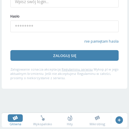
Hasło
nie pamiętam hasła
ZALOGUJ SIĘ
Zalogowanie oznacza akceptację
Regulaminu serwisu
Wykop.pl w jego
aktualnym brzmieniu. Jeśli nie akceptujesz Regulaminu w całości,
prosimy o niekorzystanie z serwisu.
Główna
Wykopalisko
Hity
Mikroblog