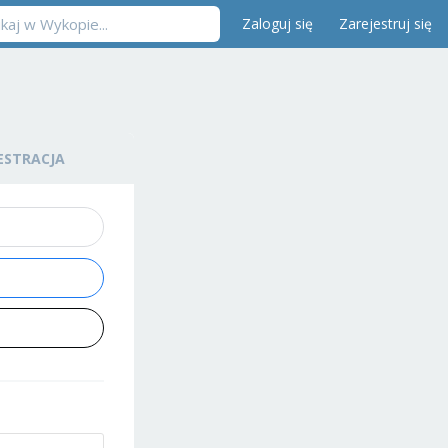
Zaloguj się
Zarejestruj się
ESTRACJA