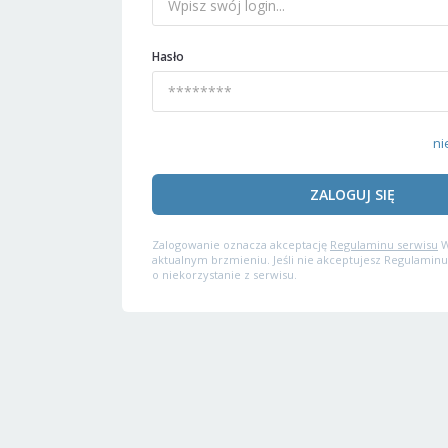
Hasło
ni
ZALOGUJ SIĘ
Zalogowanie oznacza akceptację
Regulaminu serwisu
W
aktualnym brzmieniu. Jeśli nie akceptujesz Regulaminu
o niekorzystanie z serwisu.