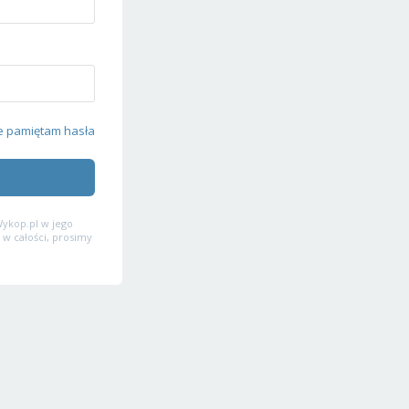
e pamiętam hasła
ykop.pl w jego
 w całości, prosimy