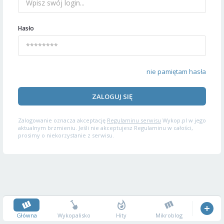
Hasło
nie pamiętam hasła
ZALOGUJ SIĘ
Zalogowanie oznacza akceptację
Regulaminu serwisu
Wykop.pl w jego
aktualnym brzmieniu. Jeśli nie akceptujesz Regulaminu w całości,
prosimy o niekorzystanie z serwisu.
Główna
Wykopalisko
Hity
Mikroblog