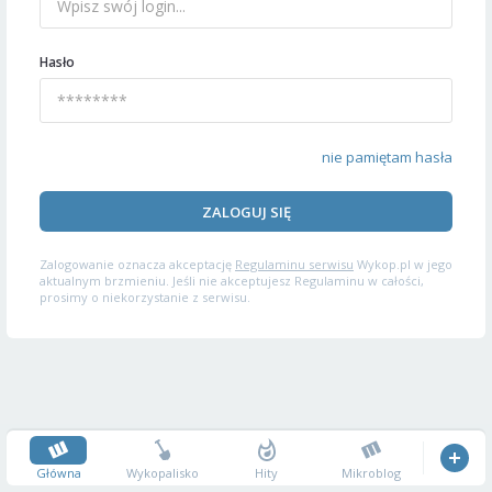
Hasło
nie pamiętam hasła
ZALOGUJ SIĘ
Zalogowanie oznacza akceptację
Regulaminu serwisu
Wykop.pl w jego
aktualnym brzmieniu. Jeśli nie akceptujesz Regulaminu w całości,
prosimy o niekorzystanie z serwisu.
Główna
Wykopalisko
Hity
Mikroblog