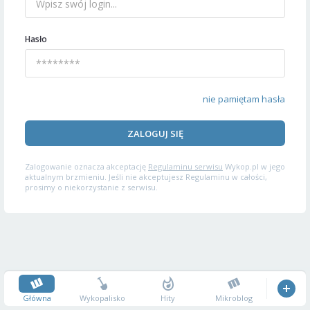
Hasło
nie pamiętam hasła
ZALOGUJ SIĘ
Zalogowanie oznacza akceptację
Regulaminu serwisu
Wykop.pl w jego
aktualnym brzmieniu. Jeśli nie akceptujesz Regulaminu w całości,
prosimy o niekorzystanie z serwisu.
Główna
Wykopalisko
Hity
Mikroblog