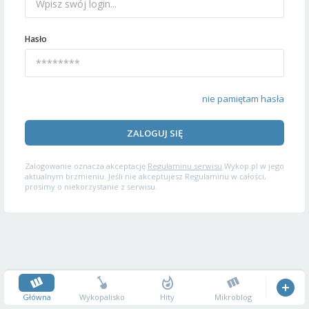
Hasło
nie pamiętam hasła
ZALOGUJ SIĘ
Zalogowanie oznacza akceptację
Regulaminu serwisu
Wykop.pl w jego
aktualnym brzmieniu. Jeśli nie akceptujesz Regulaminu w całości,
prosimy o niekorzystanie z serwisu.
Główna
Wykopalisko
Hity
Mikroblog