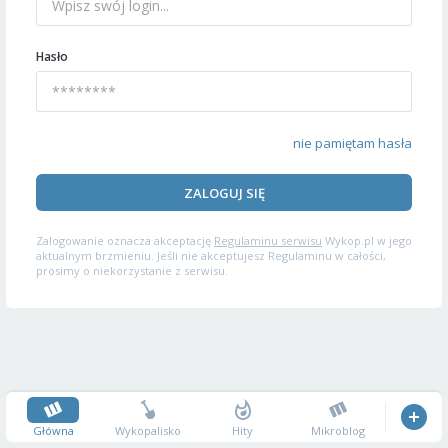
Hasło
nie pamiętam hasła
ZALOGUJ SIĘ
Zalogowanie oznacza akceptację
Regulaminu serwisu
Wykop.pl w jego
aktualnym brzmieniu. Jeśli nie akceptujesz Regulaminu w całości,
prosimy o niekorzystanie z serwisu.
Główna
Wykopalisko
Hity
Mikroblog