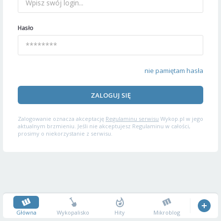
Hasło
nie pamiętam hasła
ZALOGUJ SIĘ
Zalogowanie oznacza akceptację
Regulaminu serwisu
Wykop.pl w jego
aktualnym brzmieniu. Jeśli nie akceptujesz Regulaminu w całości,
prosimy o niekorzystanie z serwisu.
Główna
Wykopalisko
Hity
Mikroblog