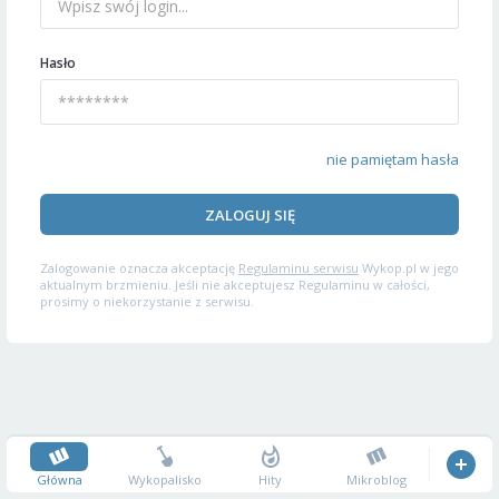
Hasło
nie pamiętam hasła
ZALOGUJ SIĘ
Zalogowanie oznacza akceptację
Regulaminu serwisu
Wykop.pl w jego
aktualnym brzmieniu. Jeśli nie akceptujesz Regulaminu w całości,
prosimy o niekorzystanie z serwisu.
Główna
Wykopalisko
Hity
Mikroblog