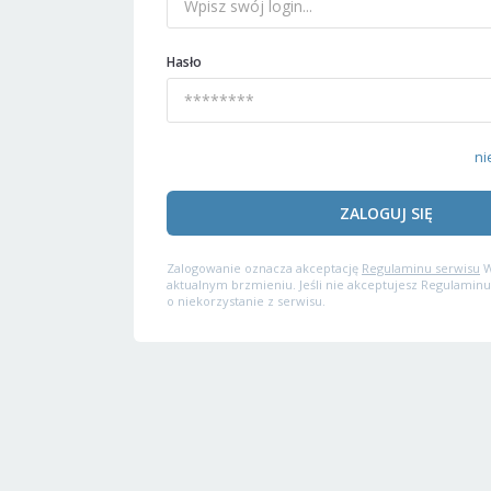
Hasło
ni
ZALOGUJ SIĘ
Zalogowanie oznacza akceptację
Regulaminu serwisu
W
aktualnym brzmieniu. Jeśli nie akceptujesz Regulaminu
o niekorzystanie z serwisu.