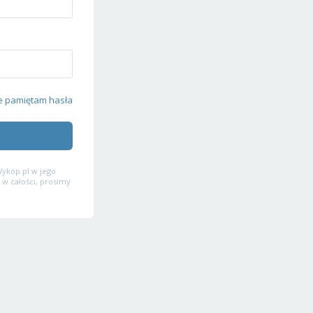
e pamiętam hasła
ykop.pl w jego
 w całości, prosimy