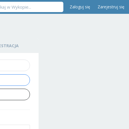
Zaloguj się
Zarejestruj się
ESTRACJA