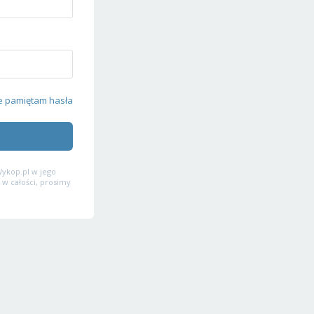
e pamiętam hasła
ykop.pl w jego
 w całości, prosimy