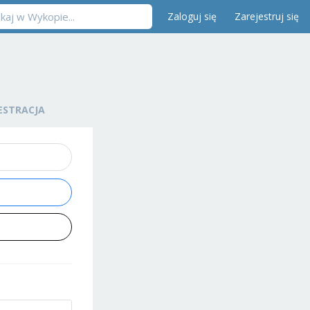
Zaloguj się
Zarejestruj się
ESTRACJA