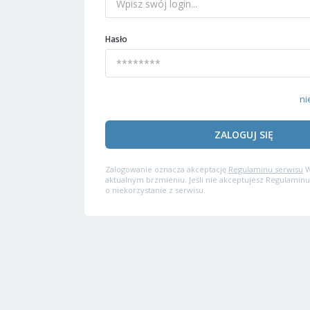
Hasło
ni
ZALOGUJ SIĘ
Zalogowanie oznacza akceptację
Regulaminu serwisu
W
aktualnym brzmieniu. Jeśli nie akceptujesz Regulaminu
o niekorzystanie z serwisu.