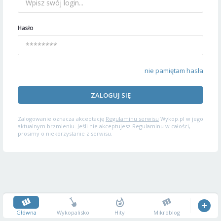
Hasło
nie pamiętam hasła
ZALOGUJ SIĘ
Zalogowanie oznacza akceptację
Regulaminu serwisu
Wykop.pl w jego
aktualnym brzmieniu. Jeśli nie akceptujesz Regulaminu w całości,
prosimy o niekorzystanie z serwisu.
Główna
Wykopalisko
Hity
Mikroblog