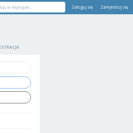
Zaloguj się
Zarejestruj się
ESTRACJA