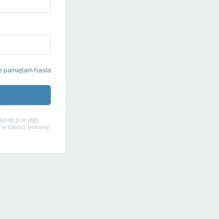
e pamiętam hasła
ykop.pl w jego
 w całości, prosimy