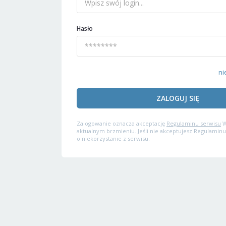
Hasło
ni
ZALOGUJ SIĘ
Zalogowanie oznacza akceptację
Regulaminu serwisu
W
aktualnym brzmieniu. Jeśli nie akceptujesz Regulaminu
o niekorzystanie z serwisu.