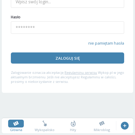
Hasło
nie pamiętam hasła
ZALOGUJ SIĘ
Zalogowanie oznacza akceptację
Regulaminu serwisu
Wykop.pl w jego
aktualnym brzmieniu. Jeśli nie akceptujesz Regulaminu w całości,
prosimy o niekorzystanie z serwisu.
Główna
Wykopalisko
Hity
Mikroblog