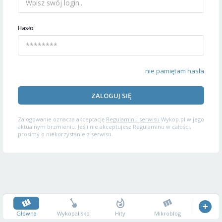
Hasło
nie pamiętam hasła
ZALOGUJ SIĘ
Zalogowanie oznacza akceptację
Regulaminu serwisu
Wykop.pl w jego
aktualnym brzmieniu. Jeśli nie akceptujesz Regulaminu w całości,
prosimy o niekorzystanie z serwisu.
Główna
Wykopalisko
Hity
Mikroblog